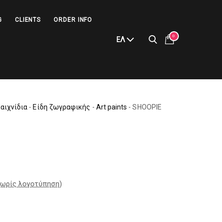
G
CLIENTS
ORDER INFO
0
ΕΛ
Παιχνίδια
-
Είδη ζωγραφικής
-
Art paints
-
SHOOPIE
ωρίς λογοτύπηση
)