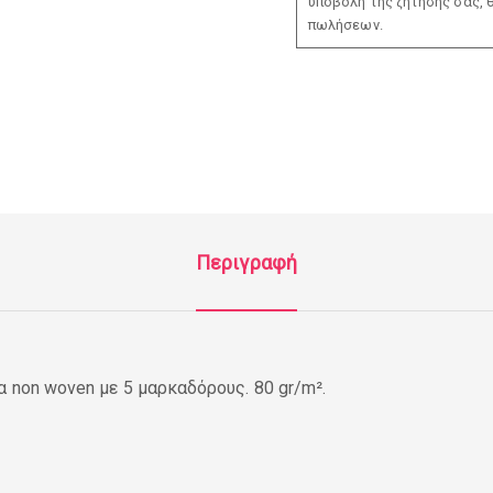
υποβολή της ζήτησής σας, 
πωλήσεων.
Περιγραφή
α non woven με 5 μαρκαδόρους. 80 gr/m².