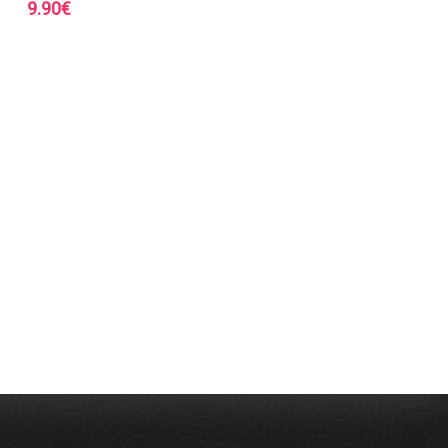
9.90
€