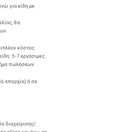
ενώ για είδη με
λίας, θα
ων.
πιπλέον κόστος
ίδη: 5-7 εργάσιμες.
μήμα πωλήσεων.
, επαρχία) ή σε
δα διαχείρισης/
ς αξίας και άνω, τα