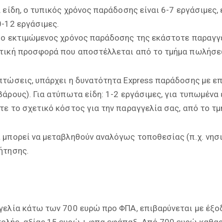
 είδη, ο τυπικός χρόνος παράδοσης είναι 6-7 εργάσιμες, 
0-12 εργάσιμες.
 ο εκτιμώμενος χρόνος παράδοσης της εκάστοτε παραγγε
τική προσφορά που αποστέλλεται από το τμήμα πωλήσε
πτώσεις, υπάρχει η δυνατότητα Express παράδοσης με ε
άρους). Για ατύπωτα είδη: 1-2 εργάσιμες, για τυπωμένα ε
τε το σχετικό κόστος για την παραγγελία σας, από το τ
μπορεί να μεταβληθούν αναλόγως τοποθεσίας (π.χ. νησιά
ήτησης.
γελία κάτω των 700 ευρώ προ ΦΠΑ, επιβαρύνεται με έξο
λής, αξίας 15 ευρώ + φπα εφάπαξ. Από 700 ευρώ καθαρή