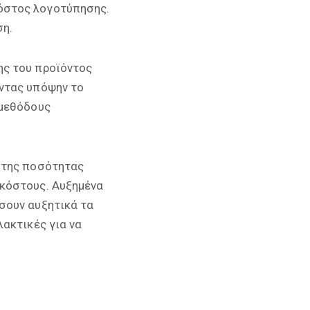
όστος λογοτύπησης.
ση.
ης του προϊόντος
ντας υπόψην το
 μεθόδους
 της ποσότητας
 κόστους. Αυξημένα
σουν αυξητικά τα
ακτικές για να