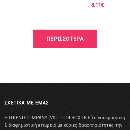
8.11
€
ΠΕΡΙΣΣΟΤΕΡΑ
ΣΧΕΤΙΚΑ ΜΕ ΕΜΑΣ
Η ITREND.COMPANY (V&T TOOLBOX Ι.Κ.Ε.) είναι εμπορική
& διαφημιστική εταιρεία με κύριες δραστηριότητες την