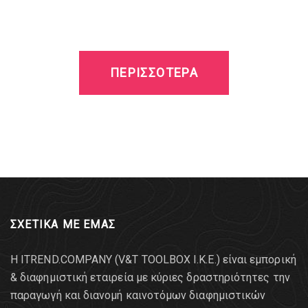
ΠΕΡΙΣΣΟΤΕΡΑ
ΣΧΕΤΙΚΑ ΜΕ ΕΜΑΣ
Η ITREND.COMPANY (V&T TOOLBOX Ι.Κ.Ε.) είναι εμπορική
& διαφημιστική εταιρεία με κύριες δραστηριότητες την
παραγωγή και διανομή καινοτόμων διαφημιστικών