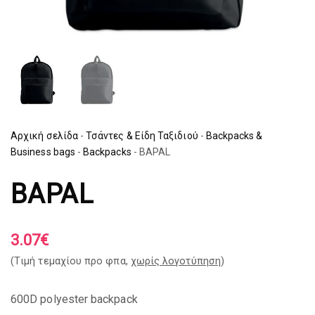
Αρχική σελίδα
-
Τσάντες & Είδη Ταξιδιού
-
Backpacks &
Business bags
-
Backpacks
-
BAPAL
BAPAL
3.07
€
(Tιμή τεμαχίου προ φπα,
χωρίς λογοτύπηση
)
600D polyester backpack