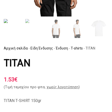
Αρχική σελίδα
-
Είδη Ένδυσης
-
Ένδυση
-
T-shirts
-
TITAN
TITAN
1.53
€
(Tιμή τεμαχίου προ φπα,
χωρίς λογοτύπηση
)
TITAN T-SHIRT 150gr