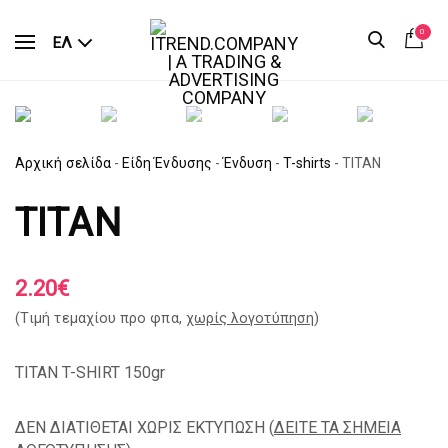
0
ΕΛ
Αρχική σελίδα
-
Είδη Ένδυσης
-
Ένδυση
-
T-shirts
-
TITAN
TITAN
2.20
€
(Tιμή τεμαχίου προ φπα,
χωρίς λογοτύπηση
)
TITAN T-SHIRT 150gr
ΔΕΝ ΔΙΑΤΙΘΕΤΑΙ ΧΩΡΙΣ ΕΚΤΥΠΩΣΗ (
ΔΕΙΤΕ ΤΑ ΣΗΜΕΙΑ