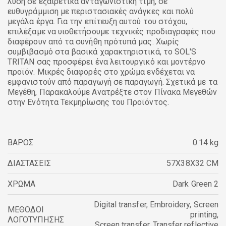
λύση σε εξαιρετικά ανταγωνιστική τιμή, σε
ευθυγράμμιση με περιστασιακές ανάγκες και πολύ
μεγάλα έργα. Για την επίτευξη αυτού του στόχου,
επιλέξαμε να υιοθετήσουμε τεχνικές προδιαγραφές που
διαφέρουν από τα συνήθη πρότυπά μας. Χωρίς
συμβιβασμό στα βασικά χαρακτηριστικά, το SOL'S
TRITAN σας προσφέρει ένα λειτουργικό και μοντέρνο
προϊόν. Μικρές διαφορές στο χρώμα ενδέχεται να
εμφανιστούν από παραγωγή σε παραγωγή. Σχετικά με τα
Μεγέθη, Παρακαλούμε Ανατρέξτε στον Πίνακα Μεγεθών
στην Ενότητα Τεκμηρίωσης του Προϊόντος.
ΒΑΡΟΣ
0.14 kg
ΔΙΑΣΤΑΣΕΙΣ
57X38X32 CM
ΧΡΩΜΑ
Dark Green 2
Digital transfer
,
Embroidery
,
Screen
ΜΕΘΟΔΟΙ
printing
,
ΛΟΓΟΤΥΠΗΣΗΣ
Screen transfer
,
Transfer reflective