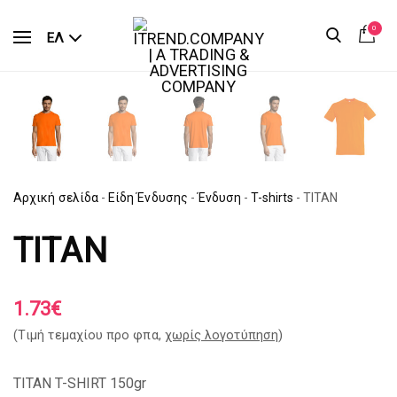
0
ΕΛ
Αρχική σελίδα
-
Είδη Ένδυσης
-
Ένδυση
-
T-shirts
-
TITAN
TITAN
1.73
€
(Tιμή τεμαχίου προ φπα,
χωρίς λογοτύπηση
)
TITAN T-SHIRT 150gr