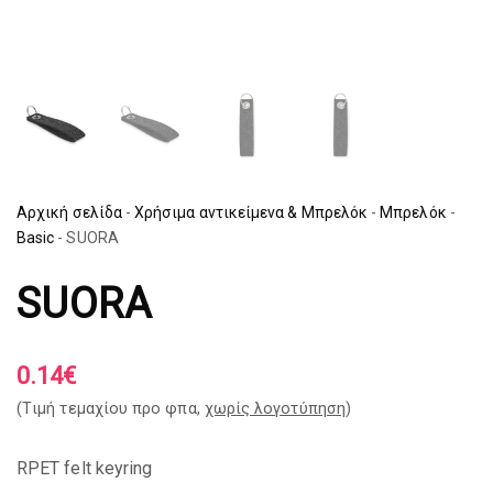
Αρχική σελίδα
-
Χρήσιμα αντικείμενα & Μπρελόκ
-
Μπρελόκ
-
Basic
-
SUORA
SUORA
0.14
€
(Tιμή τεμαχίου προ φπα,
χωρίς λογοτύπηση
)
RPET felt keyring