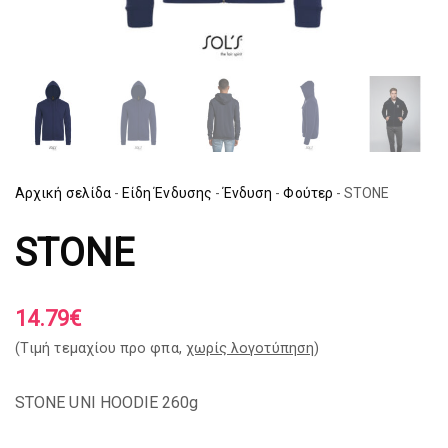
Αρχική σελίδα
-
Είδη Ένδυσης
-
Ένδυση
-
Φούτερ
-
STONE
STONE
14.79
€
(Tιμή τεμαχίου προ φπα,
χωρίς λογοτύπηση
)
STONE UNI HOODIE 260g