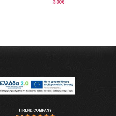
3.00
€
ITREND.COMPANY