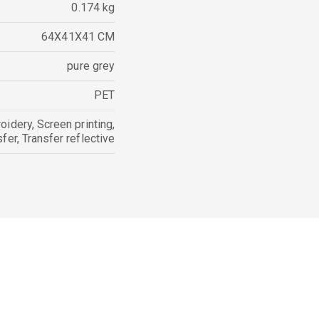
0.174 kg
64X41X41 CM
pure grey
PET
oidery
,
Screen printing
,
sfer
,
Transfer reflective