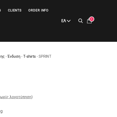
G
CLIENTS
ORDER INFO
0
ΕΛ
σης
-
Ένδυση
-
T-shirts
-
SPRINT
ωρίς λογοτύπηση
)
0g