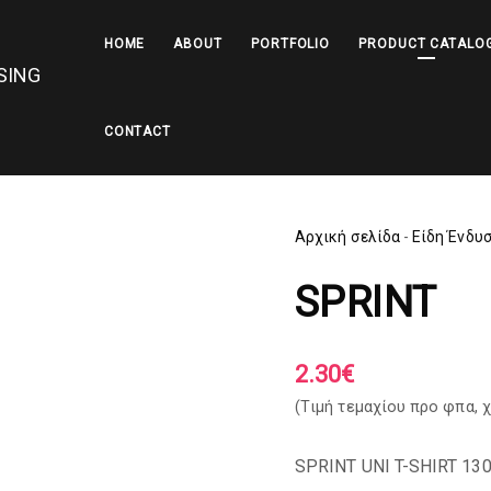
HOME
ABOUT
PORTFOLIO
PRODUCT CATALO
CONTACT
Αρχική σελίδα
-
Είδη Ένδυ
SPRINT
2.30
€
(Tιμή τεμαχίου προ φπα,
χ
SPRINT UNI T-SHIRT 13