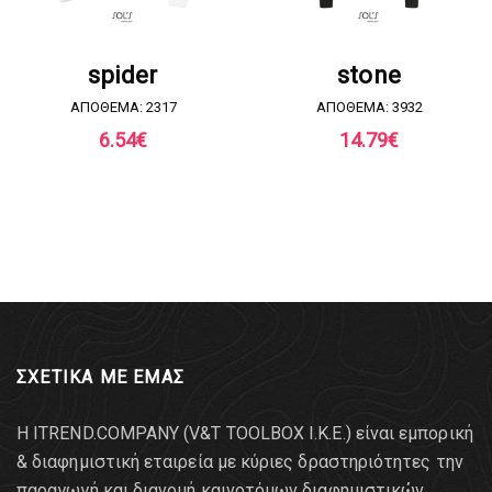
ΖΗΤΗΣΤΕ ΠΡΟΣΦΟΡΑ
ΖΗΤΗΣΤΕ ΠΡΟΣΦΟΡΑ
spider
stone
ΑΠΟΘΕΜΑ: 2317
ΑΠΟΘΕΜΑ: 3932
6.54
€
14.79
€
ΣΧΕΤΙΚΑ ΜΕ ΕΜΑΣ
Η ITREND.COMPANY (V&T TOOLBOX Ι.Κ.Ε.) είναι εμπορική
& διαφημιστική εταιρεία με κύριες δραστηριότητες την
παραγωγή και διανομή καινοτόμων διαφημιστικών