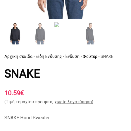
Αρχική σελίδα
-
Είδη Ένδυσης
-
Ένδυση
-
Φούτερ
-
SNAKE
SNAKE
10.59
€
(Tιμή τεμαχίου προ φπα,
χωρίς λογοτύπηση
)
SNAKE Hood Sweater