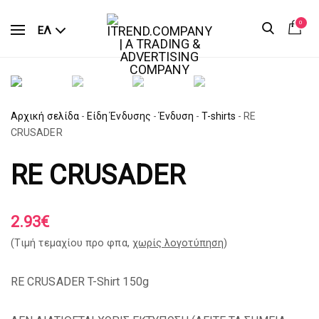
0
ΕΛ
Αρχική σελίδα
-
Είδη Ένδυσης
-
Ένδυση
-
T-shirts
-
RE
CRUSADER
RE CRUSADER
2.93
€
(Tιμή τεμαχίου προ φπα,
χωρίς λογοτύπηση
)
RE CRUSADER T-Shirt 150g