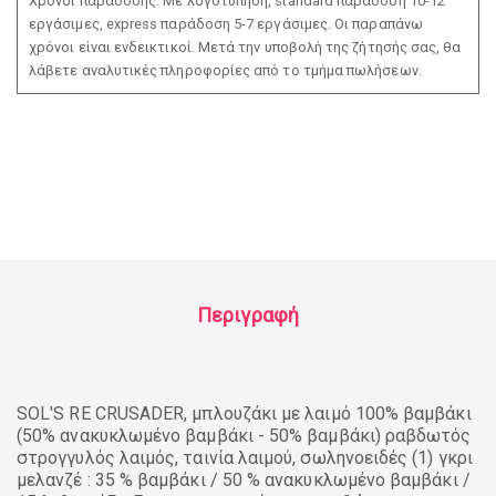
Χρόνοι παράδοσης: Με λογοτύπηση, standard παράδοση 10-12
εργάσιμες, express παράδοση 5-7 εργάσιμες. Οι παραπάνω
χρόνοι είναι ενδεικτικοί. Μετά την υποβολή της ζήτησής σας, θα
λάβετε αναλυτικές πληροφορίες από το τμήμα πωλήσεων.
Περιγραφή
SOL'S RE CRUSADER, μπλουζάκι με λαιμό 100% βαμβάκι
(50% ανακυκλωμένο βαμβάκι - 50% βαμβάκι) ραβδωτός
στρογγυλός λαιμός, ταινία λαιμού, σωληνοειδές (1) γκρι
μελανζέ : 35 % βαμβάκι / 50 % ανακυκλωμένο βαμβάκι /