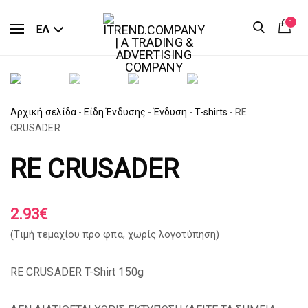
0
ΕΛ
Αρχική σελίδα
-
Είδη Ένδυσης
-
Ένδυση
-
T-shirts
-
RE
CRUSADER
RE CRUSADER
2.93
€
(Tιμή τεμαχίου προ φπα,
χωρίς λογοτύπηση
)
RE CRUSADER T-Shirt 150g