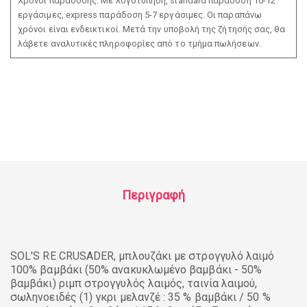
Χρόνοι παράδοσης: Με λογοτύπηση, standard παράδοση 10-12
εργάσιμες, express παράδοση 5-7 εργάσιμες. Οι παραπάνω
χρόνοι είναι ενδεικτικοί. Μετά την υποβολή της ζήτησής σας, θα
λάβετε αναλυτικές πληροφορίες από το τμήμα πωλήσεων.
Περιγραφή
SOL'S RE CRUSADER, μπλουζάκι με στρογγυλό λαιμό
100% βαμβάκι (50% ανακυκλωμένο βαμβάκι - 50%
βαμβάκι) ριμπ στρογγυλός λαιμός, ταινία λαιμού,
σωληνοειδές (1) γκρι μελανζέ : 35 % βαμβάκι / 50 %