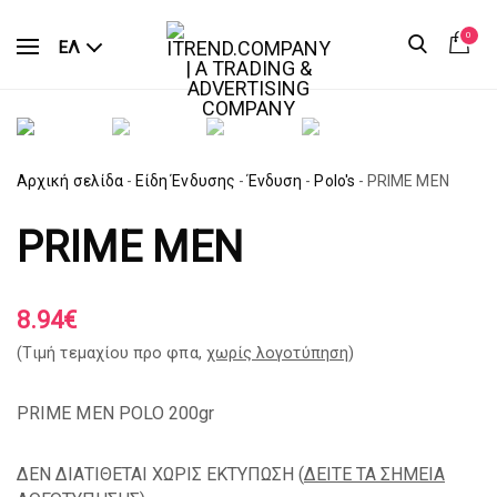
0
ΕΛ
Αρχική σελίδα
-
Είδη Ένδυσης
-
Ένδυση
-
Polo's
-
PRIME MEN
PRIME MEN
8.94
€
(Tιμή τεμαχίου προ φπα,
χωρίς λογοτύπηση
)
PRIME MEN POLO 200gr
ΔΕΝ ΔΙΑΤΙΘΕΤΑΙ ΧΩΡΙΣ ΕΚΤΥΠΩΣΗ (
ΔΕΙΤΕ ΤΑ ΣΗΜΕΙΑ