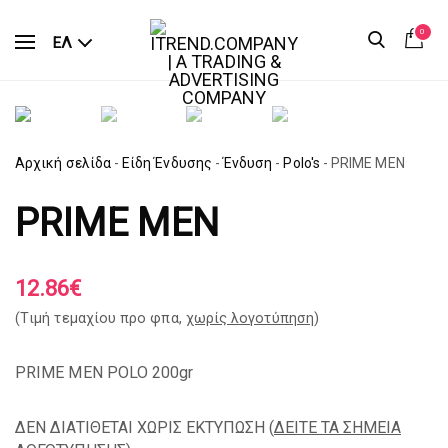
0
ΕΛ
Αρχική σελίδα
-
Είδη Ένδυσης
-
Ένδυση
-
Polo's
-
PRIME MEN
PRIME MEN
12.86
€
(Tιμή τεμαχίου προ φπα,
χωρίς λογοτύπηση
)
PRIME MEN POLO 200gr
ΔΕΝ ΔΙΑΤΙΘΕΤΑΙ ΧΩΡΙΣ ΕΚΤΥΠΩΣΗ (
ΔΕΙΤΕ ΤΑ ΣΗΜΕΙΑ