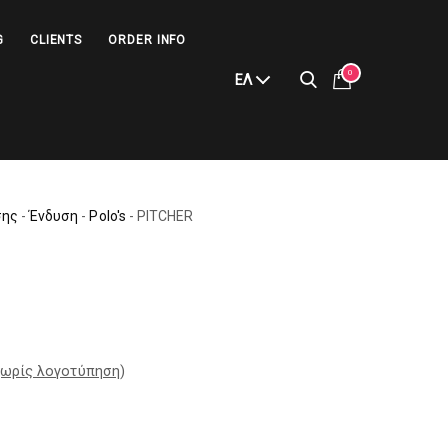
G
CLIENTS
ORDER INFO
0
ΕΛ
σης
-
Ένδυση
-
Polo's
-
PITCHER
ωρίς λογοτύπηση
)