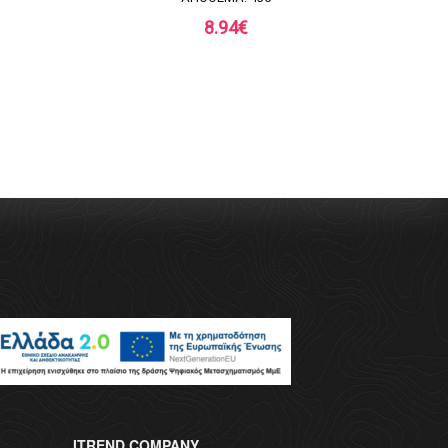
8.94
€
ITREND.COMPANY