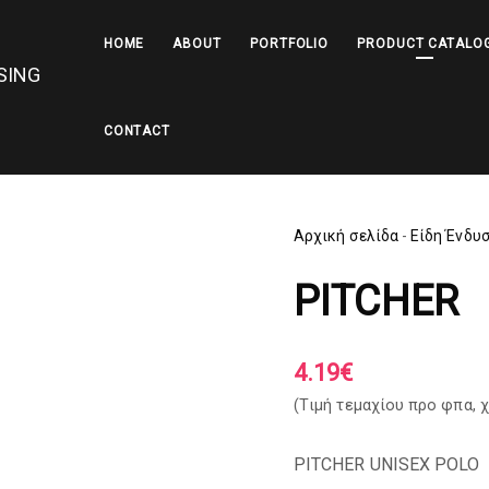
HOME
ABOUT
PORTFOLIO
PRODUCT CATALO
CONTACT
Αρχική σελίδα
-
Είδη Ένδυ
PITCHER
4.19
€
(Tιμή τεμαχίου προ φπα,
χ
PITCHER UNISEX POLO