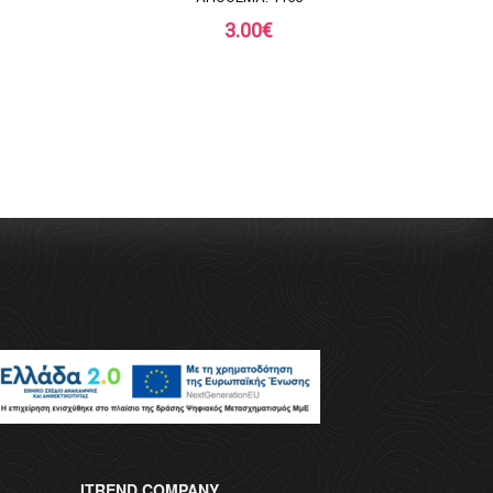
3.00
€
ITREND.COMPANY