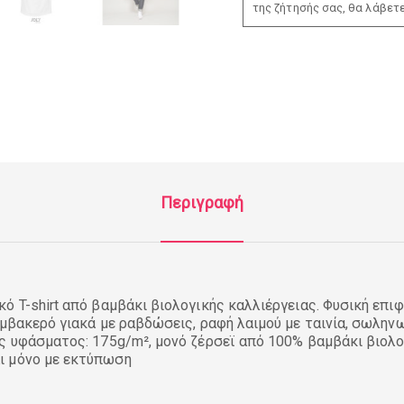
της ζήτησής σας, θα λάβετ
Περιγραφή
ό T-shirt από βαμβάκι βιολογικής καλλιέργειας. Φυσική επιφ
αμβακερό γιακά με ραβδώσεις, ραφή λαιμού με ταινία, σωλην
ς υφάσματος: 175g/m², μονό ζέρσεϊ από 100% βαμβάκι βιολο
ι μόνο με εκτύπωση