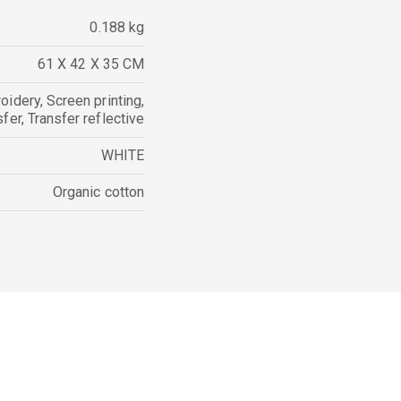
0.188 kg
61 X 42 X 35 CM
oidery
,
Screen printing
,
sfer
,
Transfer reflective
WHITE
Organic cotton