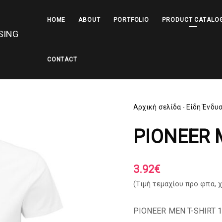
HOME
ABOUT
PORTFOLIO
PRODUCT CATALO
CONTACT
Αρχική σελίδα
-
Είδη Ένδυ
PIONEER
3.92
€
(Tιμή τεμαχίου προ φπα,
χ
PIONEER MEN T-SHIRT 