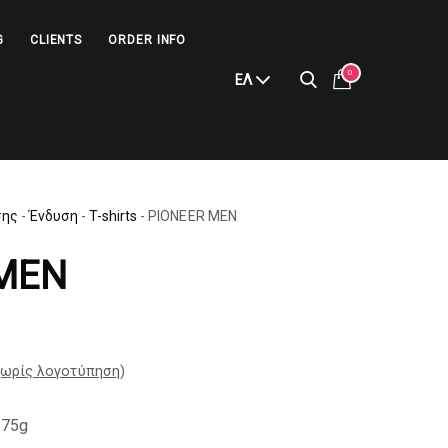
G
CLIENTS
ORDER INFO
0
ΕΛ
σης
-
Ένδυση
-
T-shirts
-
PIONEER MEN
 MEN
ωρίς λογοτύπηση
)
175g