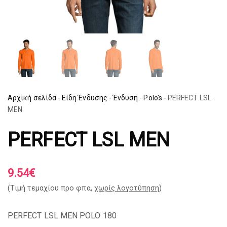
Αρχική σελίδα
-
Είδη Ένδυσης
-
Ένδυση
-
Polo's
-
PERFECT LSL
MEN
PERFECT LSL MEN
9.54
€
(Tιμή τεμαχίου προ φπα,
χωρίς λογοτύπηση
)
PERFECT LSL MEN POLO 180