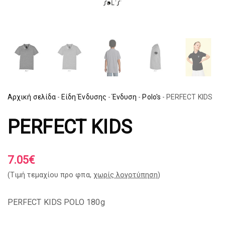
Αρχική σελίδα
-
Είδη Ένδυσης
-
Ένδυση
-
Polo's
-
PERFECT KIDS
PERFECT KIDS
7.05
€
(Tιμή τεμαχίου προ φπα,
χωρίς λογοτύπηση
)
PERFECT KIDS POLO 180g