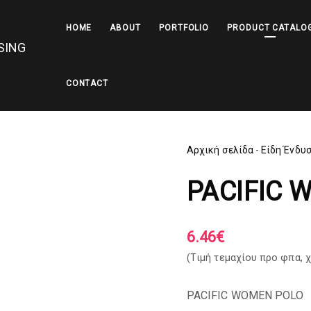
HOME
ABOUT
PORTFOLIO
PRODUCT CATALO
CONTACT
Αρχική σελίδα
-
Είδη Ένδυ
PACIFIC 
6.46
€
(Tιμή τεμαχίου προ φπα,
χ
PACIFIC WOMEN POLO