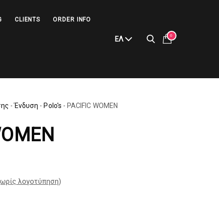
G
CLIENTS
ORDER INFO
0
ΕΛ
σης
-
Ένδυση
-
Polo's
-
PACIFIC WOMEN
WOMEN
ωρίς λογοτύπηση
)