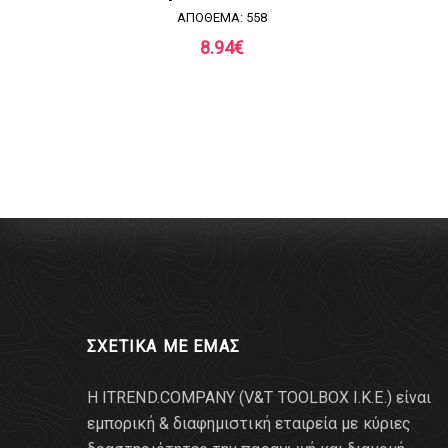
ΑΠΟΘΕΜΑ: 558
8.94
€
ΣΧΕΤΙΚΑ ΜΕ ΕΜΑΣ
Η ITREND.COMPANY (V&T TOOLBOX Ι.Κ.Ε.) είναι
εμπορική & διαφημιστική εταιρεία με κύριες