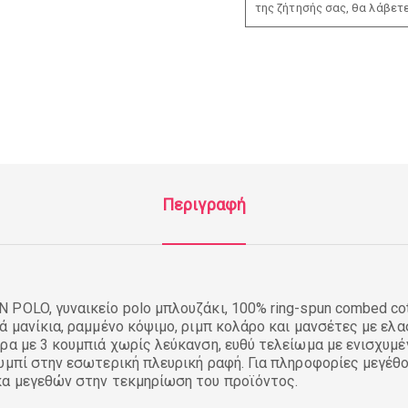
της ζήτησής σας, θα λάβετ
Περιγραφή
POLO, γυναικείο polo μπλουζάκι, 100% ring-spun combed cott
ά μανίκια, ραμμένο κόψιμο, ριμπ κολάρο και μανσέτες με ελασ
ρα με 3 κουμπιά χωρίς λεύκανση, ευθύ τελείωμα με ενισχυμέ
υμπί στην εσωτερική πλευρική ραφή. Για πληροφορίες μεγέθ
κα μεγεθών στην τεκμηρίωση του προϊόντος.