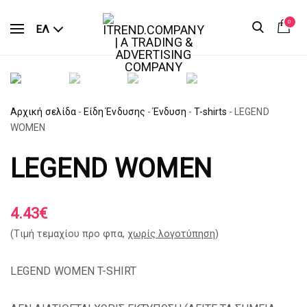
0
ΕΛ
Αρχική σελίδα
-
Είδη Ένδυσης
-
Ένδυση
-
T-shirts
-
LEGEND
WOMEN
LEGEND WOMEN
4.43
€
(Tιμή τεμαχίου προ φπα,
χωρίς λογοτύπηση
)
LEGEND WOMEN T-SHIRT