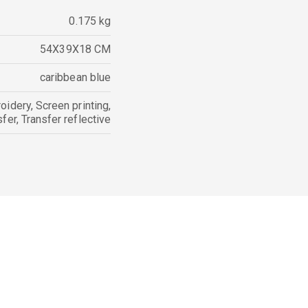
0.175 kg
54X39X18 CM
caribbean blue
oidery
,
Screen printing
,
sfer
,
Transfer reflective