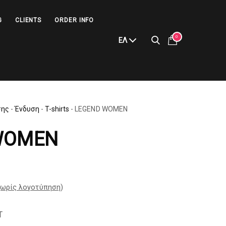
G
CLIENTS
ORDER INFO
0
ΕΛ
σης
-
Ένδυση
-
T-shirts
-
LEGEND WOMEN
WOMEN
ωρίς λογοτύπηση
)
T