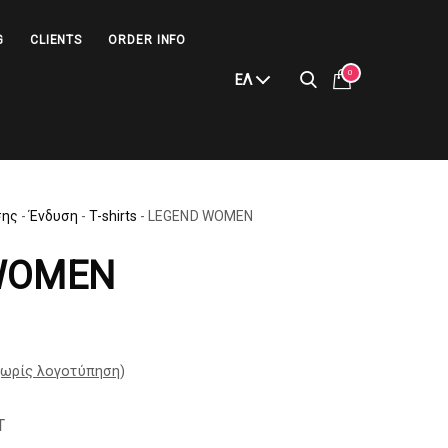
G
CLIENTS
ORDER INFO
0
ΕΛ
σης
-
Ένδυση
-
T-shirts
-
LEGEND WOMEN
WOMEN
ωρίς λογοτύπηση
)
T