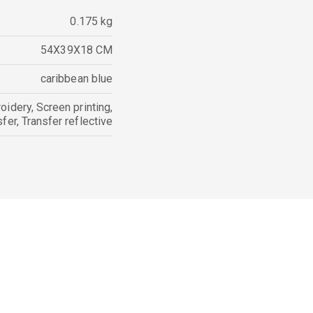
0.175 kg
54X39X18 CM
caribbean blue
oidery
,
Screen printing
,
sfer
,
Transfer reflective