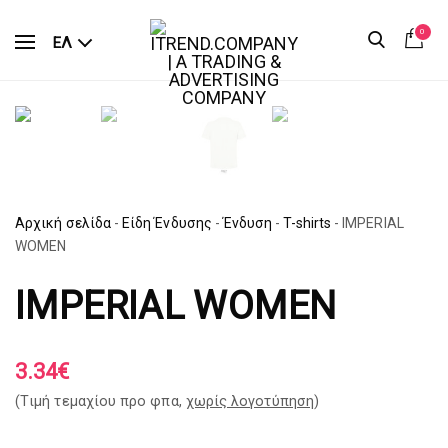
0
ΕΛ
Αρχική σελίδα
-
Είδη Ένδυσης
-
Ένδυση
-
T-shirts
-
IMPERIAL
WOMEN
IMPERIAL WOMEN
3.34
€
(Tιμή τεμαχίου προ φπα,
χωρίς λογοτύπηση
)