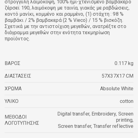
στρογγυλή λαιμόκοψη, 100% ημι-χτενισμένο βαμβακερό
ζέρσεϊ 190, λαιμόκοψη με ταινία, γιακάς με ραβδώσεις,
κοντό μανίκι, κομμένο και ραμμένο, (1) στάχτη : 98 %
βαμβάκι / 2% βαμβακερά (2 % Vieco) / 15 % βισκόζη.
Σχετικά με την αντιστοίχιση μεγεθών, ανατρέξτε στο
διάγραμμα μεγεθών στην ενότητα τεκμηρίωση
προϊόντος.
ΒΑΡΟΣ
0.117 kg
ΔΙΑΣΤΑΣΕΙΣ
57X37X17 CM
ΧΡΩΜΑ
Absolute White
ΥΛΙΚΟ
cotton
Digital transfer
,
Embroidery
,
Screen
ΜΕΘΟΔΟΙ
printing
,
ΛΟΓΟΤΥΠΗΣΗΣ
Screen transfer
,
Transfer reflective