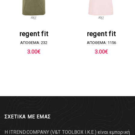
ΖΗΤΗΣΤΕ ΠΡΟΣΦΟΡΑ
ΖΗΤΗΣΤΕ ΠΡΟΣΦΟΡΑ
regent fit
regent fit
ΑΠΟΘΕΜΑ: 232
ΑΠΟΘΕΜΑ: 1156
3.00
€
3.00
€
ΣΧΕΤΙΚΑ ΜΕ ΕΜΑΣ
Η ITREND.COMPANY (V&T TOOLBOX Ι.Κ.Ε.) είναι εμπορική