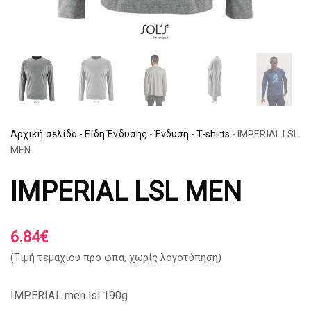
Αρχική σελίδα
-
Είδη Ένδυσης
-
Ένδυση
-
T-shirts
-
IMPERIAL LSL
MEN
IMPERIAL LSL MEN
6.84
€
(Tιμή τεμαχίου προ φπα,
χωρίς λογοτύπηση
)
IMPERIAL men lsl 190g