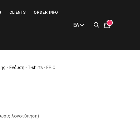
G
CLIENTS
ORDER INFO
0
ΕΛ
σης
-
Ένδυση
-
T-shirts
-
EPIC
ωρίς λογοτύπηση
)