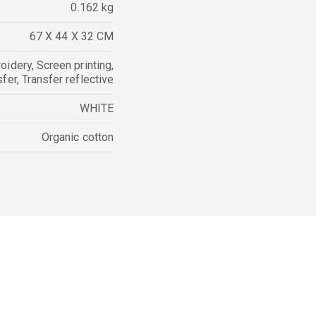
0.162 kg
67 X 44 X 32 CM
oidery
,
Screen printing
,
sfer
,
Transfer reflective
WHITE
Organic cotton