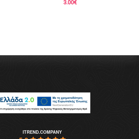
3.00
€
ITREND.COMPANY