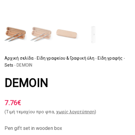
Αρχική σελίδα
-
Είδη γραφείου & Γραφική ύλη
-
Είδη γραφής
-
Sets
-
DEMOIN
DEMOIN
7.76
€
(Tιμή τεμαχίου προ φπα,
χωρίς λογοτύπηση
)
Pen gift set in wooden box