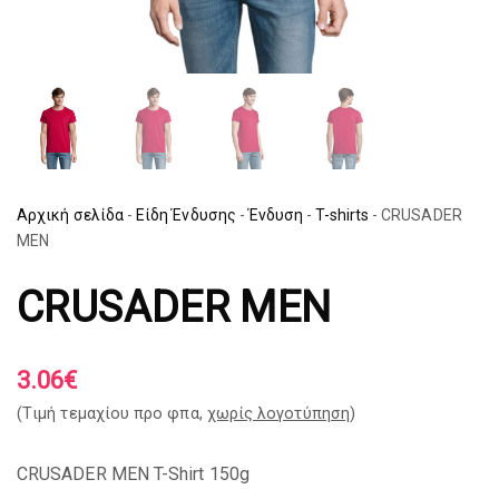
Αρχική σελίδα
-
Είδη Ένδυσης
-
Ένδυση
-
T-shirts
-
CRUSADER
MEN
CRUSADER MEN
3.06
€
(Tιμή τεμαχίου προ φπα,
χωρίς λογοτύπηση
)
CRUSADER MEN T-Shirt 150g