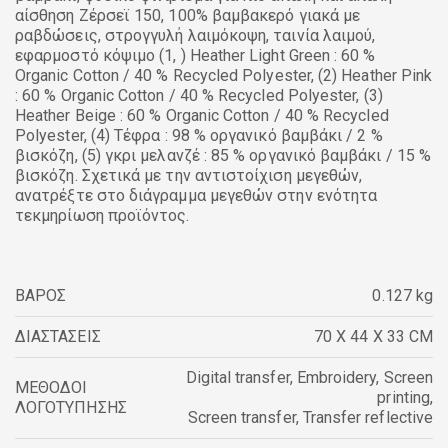
αίσθηση Ζέρσεϊ 150, 100% βαμβακερό γιακά με
ραβδώσεις, στρογγυλή λαιμόκοψη, ταινία λαιμού,
εφαρμοστό κόψιμο (1, ) Heather Light Green : 60 %
Organic Cotton / 40 % Recycled Polyester, (2) Heather Pink
: 60 % Organic Cotton / 40 % Recycled Polyester, (3)
Heather Beige : 60 % Organic Cotton / 40 % Recycled
Polyester, (4) Τέφρα : 98 % οργανικό βαμβάκι / 2 %
βισκόζη, (5) γκρι μελανζέ : 85 % οργανικό βαμβάκι / 15 %
βισκόζη. Σχετικά με την αντιστοίχιση μεγεθών,
ανατρέξτε στο διάγραμμα μεγεθών στην ενότητα
τεκμηρίωση προϊόντος.
ΒΑΡΟΣ
0.127 kg
ΔΙΑΣΤΑΣΕΙΣ
70 X 44 X 33 CM
Digital transfer
,
Embroidery
,
Screen
ΜΕΘΟΔΟΙ
printing
,
ΛΟΓΟΤΥΠΗΣΗΣ
Screen transfer
,
Transfer reflective