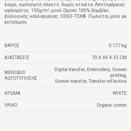
λαιμό, σωληνωτό πλεκτό. Χωρίς ετικέτα. Λεπτομέρειες
υφάσματος: 150g/m², μονό ζέρσεϊ 100% βαμβάκι
βιολογικής καλλιέργειας. OEKO-TEX®. Πωλείται μόνο με
εκτύπωση
ΒΑΡΟΣ
0.177 kg
ΔΙΑΣΤΑΣΕΙΣ
70 X 44 X 33 CM
Digital transfer
,
Embroidery
,
Screen
ΜΕΘΟΔΟΙ
printing
,
ΛΟΓΟΤΥΠΗΣΗΣ
Screen transfer
,
Transfer reflective
ΧΡΩΜΑ
WHITE
ΥΛΙΚΟ
Organic cotton