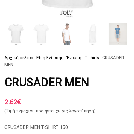
Αρχική σελίδα
-
Είδη Ένδυσης
-
Ένδυση
-
T-shirts
-
CRUSADER
MEN
CRUSADER MEN
2.62
€
(Tιμή τεμαχίου προ φπα,
χωρίς λογοτύπηση
)
CRUSADER MEN T-SHIRT 150