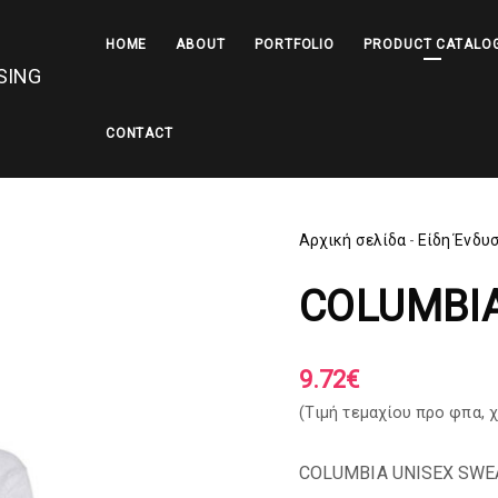
HOME
ABOUT
PORTFOLIO
PRODUCT CATALO
CONTACT
Αρχική σελίδα
-
Είδη Ένδυ
COLUMBI
9.72
€
(Tιμή τεμαχίου προ φπα,
χ
COLUMBIA UNISEX SWE