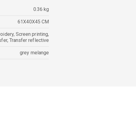
0.36 kg
61X40X45 CM
oidery
,
Screen printing
,
sfer
,
Transfer reflective
grey melange