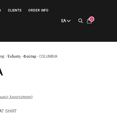
G
CLIENTS
ORDER INFO
0
ΕΛ
σης
-
Ένδυση
-
Φούτερ
-
COLUMBIA
A
ωρίς λογοτύπηση
)
AT SHIRT