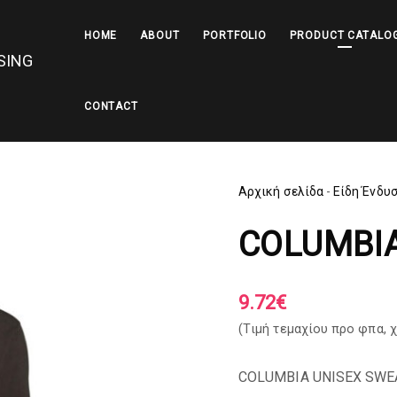
HOME
ABOUT
PORTFOLIO
PRODUCT CATALO
CONTACT
Αρχική σελίδα
-
Είδη Ένδυ
COLUMBI
9.72
€
(Tιμή τεμαχίου προ φπα,
χ
COLUMBIA UNISEX SWE