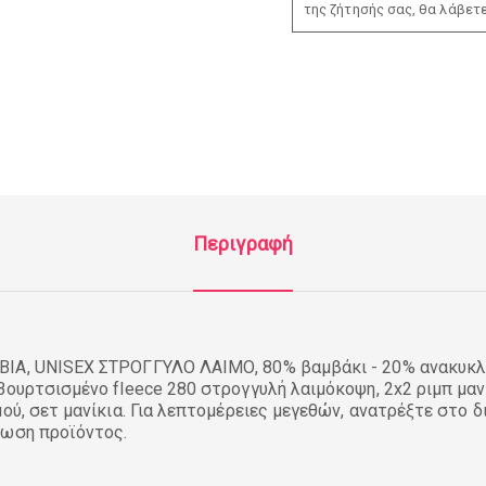
της ζήτησής σας, θα λάβετ
Περιγραφή
BIA, UNISEX ΣΤΡΟΓΓΥΛΟ ΛΑΙΜΟ, 80% βαμβάκι - 20% ανακυκ
Βουρτσισμένο fleece 280 στρογγυλή λαιμόκοψη, 2x2 ριμπ μαν
μού, σετ μανίκια. Για λεπτομέρειες μεγεθών, ανατρέξτε στο 
ίωση προϊόντος.