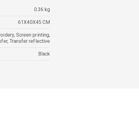
0.36 kg
61X40X45 CM
oidery
,
Screen printing
,
sfer
,
Transfer reflective
Black