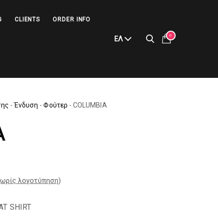
G
CLIENTS
ORDER INFO
0
ΕΛ
σης
-
Ένδυση
-
Φούτερ
-
COLUMBIA
A
ωρίς λογοτύπηση
)
AT SHIRT