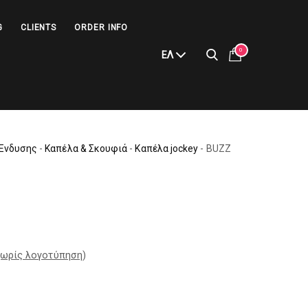
G
CLIENTS
ORDER INFO
0
ΕΛ
Ένδυσης
-
Καπέλα & Σκουφιά
-
Καπέλα jockey
-
BUZZ
ωρίς λογοτύπηση
)