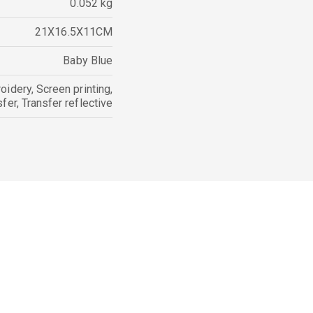
0.052 kg
21X16.5X11CM
Baby Blue
oidery
,
Screen printing
,
sfer
,
Transfer reflective