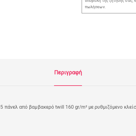
υποβολή της ζήτησής σας, 
πωλήσεων.
Περιγραφή
5 πάνελ από βαμβακερό twill 160 gr/m² με ρυθμιζόμενο κλείσ