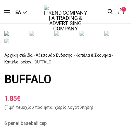
0
ΕΛ
Αρχική σελίδα
-
Αξεσουάρ Ένδυσης
-
Καπέλα & Σκουφιά
-
Καπέλα jockey
-
BUFFALO
BUFFALO
1.85
€
(Tιμή τεμαχίου προ φπα,
χωρίς λογοτύπηση
)
6 panel baseball cap