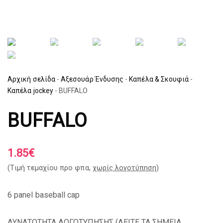
Αρχική σελίδα
-
Αξεσουάρ Ένδυσης
-
Καπέλα & Σκουφιά
-
Καπέλα jockey
-
BUFFALO
BUFFALO
1.85
€
(Tιμή τεμαχίου προ φπα,
χωρίς λογοτύπηση
)
6 panel baseball cap
ΔΥΝΑΤΟΤΗΤΑ ΛΟΓΟΤΥΠΗΣΗΣ (
ΔΕΙΤΕ ΤΑ ΣΗΜΕΙΑ