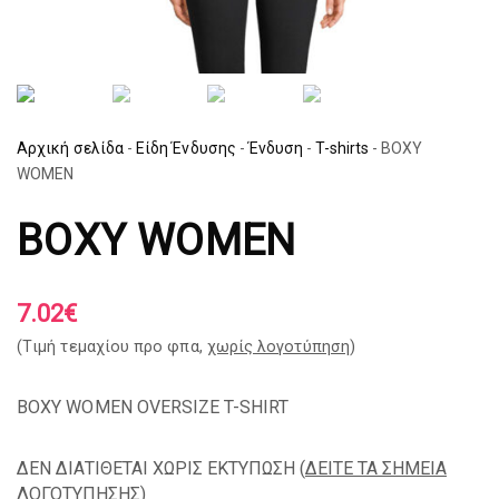
Αρχική σελίδα
-
Είδη Ένδυσης
-
Ένδυση
-
T-shirts
-
BOXY
WOMEN
BOXY WOMEN
7.02
€
(Tιμή τεμαχίου προ φπα,
χωρίς λογοτύπηση
)
BOXY WOMEN OVERSIZE T-SHIRT
ΔΕΝ ΔΙΑΤΙΘΕΤΑΙ ΧΩΡΙΣ ΕΚΤΥΠΩΣΗ (
ΔΕΙΤΕ ΤΑ ΣΗΜΕΙΑ
ΛΟΓΟΤΥΠΗΣΗΣ
)