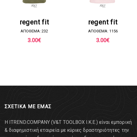
ΖΗΤΗΣΤΕ ΠΡΟΣΦΟΡΑ
ΖΗΤΗΣΤΕ ΠΡΟΣΦΟΡΑ
regent fit
regent fit
ΑΠΟΘΕΜΑ: 232
ΑΠΟΘΕΜΑ: 1156
3.00
€
3.00
€
ΣΧΕΤΙΚΑ ΜΕ ΕΜΑΣ
Η ITREND.COMPANY (V&T TOOLBOX Ι.Κ.Ε.) είναι εμπορική
& διαφημιστική εταιρεία με κύριες δραστηριότητες την