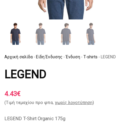
Αρχική σελίδα
-
Είδη Ένδυσης
-
Ένδυση
-
T-shirts
-
LEGEND
LEGEND
4.43
€
(Tιμή τεμαχίου προ φπα,
χωρίς λογοτύπηση
)
LEGEND T-Shirt Organic 175g