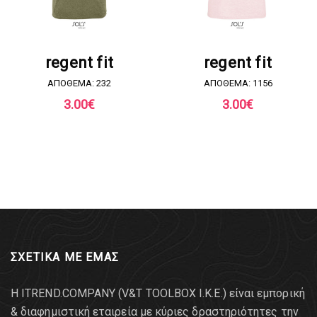
ΖΗΤΗΣΤΕ ΠΡΟΣΦΟΡΑ
ΖΗΤΗΣΤΕ ΠΡΟΣΦΟΡΑ
regent fit
regent fit
ΑΠΟΘΕΜΑ: 232
ΑΠΟΘΕΜΑ: 1156
3.00
€
3.00
€
ΣΧΕΤΙΚΑ ΜΕ ΕΜΑΣ
Η ITREND.COMPANY (V&T TOOLBOX Ι.Κ.Ε.) είναι εμπορική
& διαφημιστική εταιρεία με κύριες δραστηριότητες την