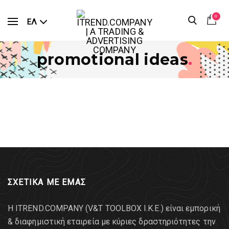
0
ΕΛ
promotional ideas
.
ΣΧΕΤΙΚΑ ΜΕ ΕΜΑΣ
Η ITREND.COMPANY (V&T TOOLBOX Ι.Κ.Ε.) είναι εμπορική
& διαφημιστική εταιρεία με κύριες δραστηριότητες την