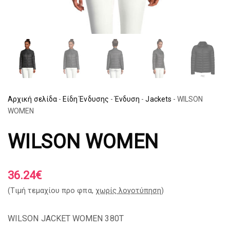
Αρχική σελίδα
-
Είδη Ένδυσης
-
Ένδυση
-
Jackets
-
WILSON
WOMEN
WILSON WOMEN
36.24
€
(Tιμή τεμαχίου προ φπα,
χωρίς λογοτύπηση
)
WILSON JACKET WOMEN 380T