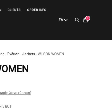
G
CLIENTS
ORDER INFO
0
ΕΛ
σης
-
Ένδυση
-
Jackets
-
WILSON WOMEN
WOMEN
ωρίς λογοτύπηση
)
 380T