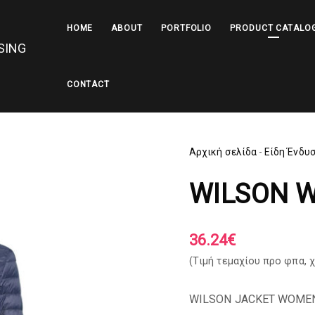
HOME
ABOUT
PORTFOLIO
PRODUCT CATALO
CONTACT
Αρχική σελίδα
-
Είδη Ένδυ
WILSON 
36.24
€
(Tιμή τεμαχίου προ φπα,
χ
WILSON JACKET WOMEN