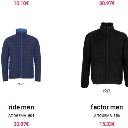
10.10
€
30.97
€
ΖΗΤΗΣΤΕ ΠΡΟΣΦΟΡΑ
ΖΗΤΗΣΤΕ ΠΡΟΣΦΟΡ
ride men
factor men
ΑΠΟΘΕΜΑ: 804
ΑΠΟΘΕΜΑ: 356
30.97
€
15.33
€