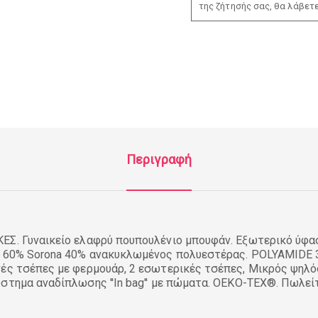
της ζήτησής σας, θα λάβετ
Περιγραφή
ΕΣ. Γυναικείο ελαφρύ πουπουλένιο μπουφάν. Εξωτερικό ύφα
η 60% Sorona 40% ανακυκλωμένος πολυεστέρας. POLYAMIDE 3
ές τσέπες με φερμουάρ, 2 εσωτερικές τσέπες, Μικρός ψηλό
στημα αναδίπλωσης ''In bag'' με πώματα. OEKO-TEX®. Πωλεί