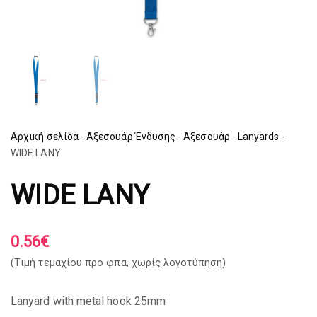
Αρχική σελίδα
-
Αξεσουάρ Ένδυσης
-
Αξεσουάρ
-
Lanyards
-
WIDE LANY
WIDE LANY
0.56
€
(Tιμή τεμαχίου προ φπα,
χωρίς λογοτύπηση
)
Lanyard with metal hook 25mm