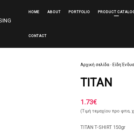
HOME
ABOUT
PORTFOLIO
PRODUCT CATALO
CONTACT
Αρχική σελίδα
-
Είδη Ένδυ
TITAN
1.73
€
(Tιμή τεμαχίου προ φπα,
χ
TITAN T-SHIRT 150gr