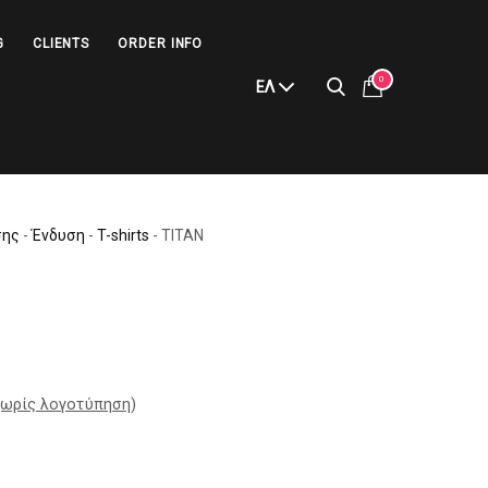
G
CLIENTS
ORDER INFO
0
ΕΛ
σης
-
Ένδυση
-
T-shirts
-
TITAN
ωρίς λογοτύπηση
)