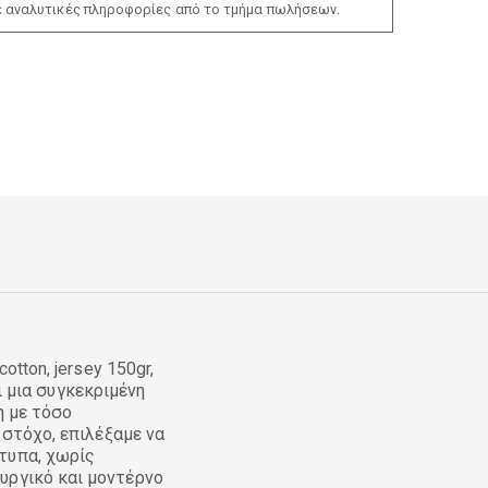
ε αναλυτικές πληροφορίες από το τμήμα πωλήσεων.
tton, jersey 150gr,
ει μια συγκεκριμένη
η με τόσο
 στόχο, επιλέξαμε να
τυπα, χωρίς
υργικό και μοντέρνο