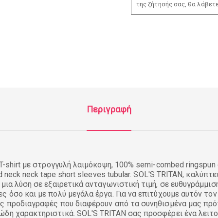
της ζήτησής σας, θα λάβετ
Περιγραφή
T-shirt με στρογγυλή λαιμόκοψη, 100% semi-combed ringspun co
nd neck neck tape short sleeves tubular. SOL'S TRITAN, καλύπτ
 μια λύση σε εξαιρετικά ανταγωνιστική τιμή, σε ευθυγράμμισ
ς όσο και με πολύ μεγάλα έργα. Για να επιτύχουμε αυτόν τον
ές προδιαγραφές που διαφέρουν από τα συνηθισμένα μας πρό
ώδη χαρακτηριστικά. SOL'S TRITAN σας προσφέρει ένα λειτο