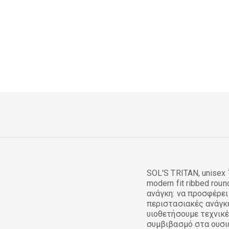
SOL'S TRITAN, unisex 
modern fit ribbed rou
ανάγκη: να προσφέρει
περιστασιακές ανάγκε
υιοθετήσουμε τεχνικ
συμβιβασμό στα ουσι