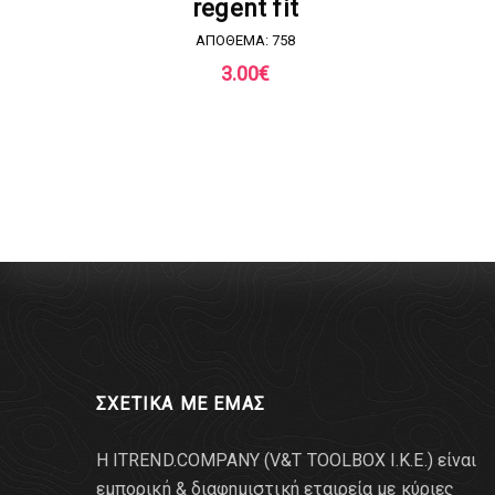
regent fit
ΑΠΟΘΕΜΑ: 758
3.00
€
ΣΧΕΤΙΚΑ ΜΕ ΕΜΑΣ
Η ITREND.COMPANY (V&T TOOLBOX Ι.Κ.Ε.) είναι
εμπορική & διαφημιστική εταιρεία με κύριες