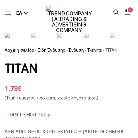
0
ΕΛ
Αρχική σελίδα
-
Είδη Ένδυσης
-
Ένδυση
-
T-shirts
-
TITAN
TITAN
1.73
€
(Tιμή τεμαχίου προ φπα,
χωρίς λογοτύπηση
)
TITAN T-SHIRT 150gr
ΔΕΝ ΔΙΑΤΙΘΕΤΑΙ ΧΩΡΙΣ ΕΚΤΥΠΩΣΗ (
ΔΕΙΤΕ ΤΑ ΣΗΜΕΙΑ