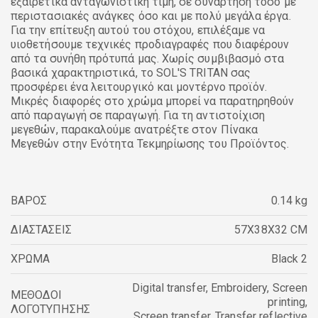
εξαιρετικά ανταγωνιστική τιμή, σε συνάρτηση τόσο με
περιστασιακές ανάγκες όσο και με πολύ μεγάλα έργα.
Για την επίτευξη αυτού του στόχου, επιλέξαμε να
υιοθετήσουμε τεχνικές προδιαγραφές που διαφέρουν
από τα συνήθη πρότυπά μας. Χωρίς συμβιβασμό στα
βασικά χαρακτηριστικά, το SOL'S TRITAN σας
προσφέρει ένα λειτουργικό και μοντέρνο προϊόν.
Μικρές διαφορές στο χρώμα μπορεί να παρατηρηθούν
από παραγωγή σε παραγωγή. Για τη αντιστοίχιση
μεγεθών, παρακαλούμε ανατρέξτε στον Πίνακα
Μεγεθών στην Ενότητα Τεκμηρίωσης του Προϊόντος.
ΒΑΡΟΣ
0.14 kg
ΔΙΑΣΤΑΣΕΙΣ
57X38X32 CM
ΧΡΩΜΑ
Black 2
Digital transfer
,
Embroidery
,
Screen
ΜΕΘΟΔΟΙ
printing
,
ΛΟΓΟΤΥΠΗΣΗΣ
Screen transfer
,
Transfer reflective