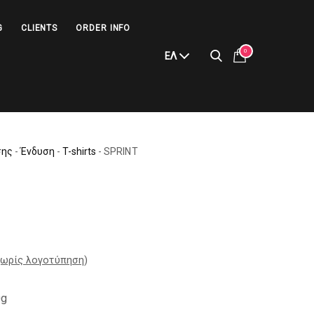
G
CLIENTS
ORDER INFO
0
ΕΛ
σης
-
Ένδυση
-
T-shirts
-
SPRINT
ωρίς λογοτύπηση
)
0g