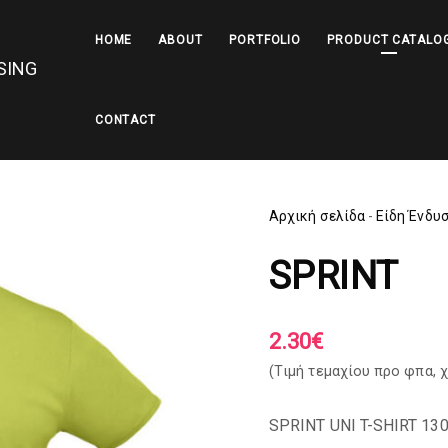
HOME
ABOUT
PORTFOLIO
PRODUCT CATALO
CONTACT
Αρχική σελίδα
-
Είδη Ένδυ
SPRINT
2.30
€
(Tιμή τεμαχίου προ φπα,
χ
SPRINT UNI T-SHIRT 13