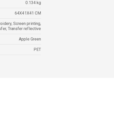
0.134 kg
64X41X41 CM
oidery
,
Screen printing
,
sfer
,
Transfer reflective
Apple Green
PET