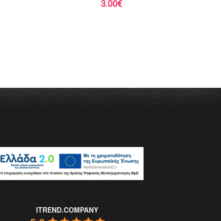
3.00
€
ITREND.COMPANY