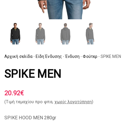
Αρχική σελίδα
-
Είδη Ένδυσης
-
Ένδυση
-
Φούτερ
-
SPIKE MEN
SPIKE MEN
20.92
€
(Tιμή τεμαχίου προ φπα,
χωρίς λογοτύπηση
)
SPIKE HOOD MEN 280gr