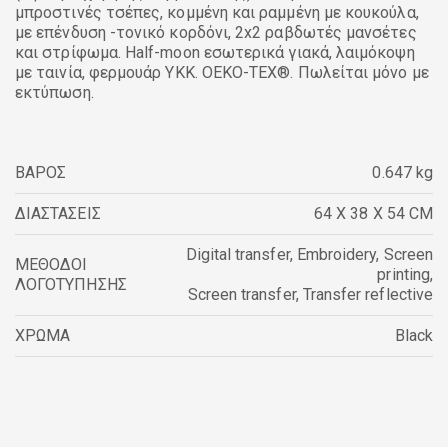
μπροστινές τσέπες, κομμένη και ραμμένη με κουκούλα,
με επένδυση -τονικό κορδόνι, 2x2 ραβδωτές μανσέτες
και στρίφωμα. Half-moon εσωτερικά γιακά, λαιμόκοψη
με ταινία, φερμουάρ YKK. OEKO-TEX®. Πωλείται μόνο με
εκτύπωση.
ΒΑΡΟΣ
0.647 kg
ΔΙΑΣΤΑΣΕΙΣ
64 X 38 X 54 CM
Digital transfer
,
Embroidery
,
Screen
ΜΕΘΟΔΟΙ
printing
,
ΛΟΓΟΤΥΠΗΣΗΣ
Screen transfer
,
Transfer reflective
ΧΡΩΜΑ
Black