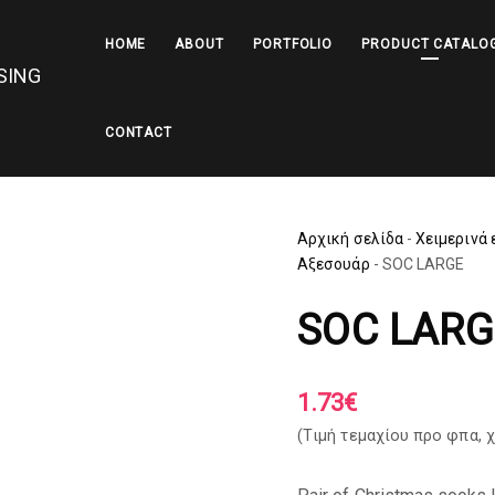
HOME
ABOUT
PORTFOLIO
PRODUCT CATALO
CONTACT
Αρχική σελίδα
-
Χειμερινά 
Αξεσουάρ
-
SOC LARGE
SOC LARG
1.73
€
(Tιμή τεμαχίου προ φπα,
χ