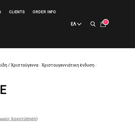
G
CLIENTS
ORDER INFO
0
ΕΛ
είδη / Χριστούγεννα
-
Χριστουγεννιάτικη ένδυση
-
E
ωρίς λογοτύπηση
)