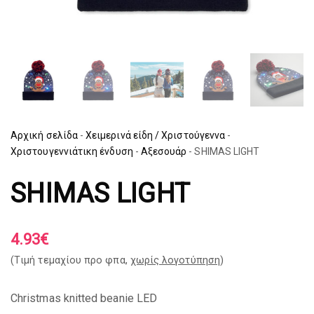
Αρχική σελίδα
-
Χειμερινά είδη / Χριστούγεννα
-
Χριστουγεννιάτικη ένδυση
-
Αξεσουάρ
-
SHIMAS LIGHT
SHIMAS LIGHT
4.93
€
(Tιμή τεμαχίου προ φπα,
χωρίς λογοτύπηση
)
Christmas knitted beanie LED