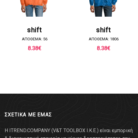
ΖΗΤΗΣΤΕ ΠΡΟΣΦΟΡΑ
ΖΗΤΗΣΤΕ ΠΡΟΣΦΟΡΑ
shift
shift
ΑΠΟΘΕΜΑ: 56
ΑΠΟΘΕΜΑ: 1806
8.38
€
8.38
€
ΣΧΕΤΙΚΑ ΜΕ ΕΜΑΣ
Η ITREND.COMPANY (V&T TOOLBOX Ι.Κ.Ε.) είναι εμπορική