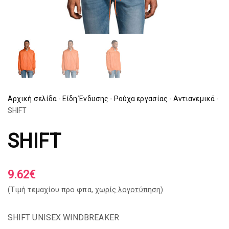
Αρχική σελίδα
-
Είδη Ένδυσης
-
Ρούχα εργασίας
-
Αντιανεμικά
-
SHIFT
SHIFT
9.62
€
(Tιμή τεμαχίου προ φπα,
χωρίς λογοτύπηση
)
SHIFT UNISEX WINDBREAKER