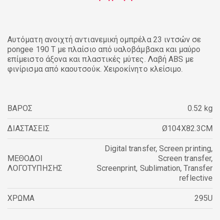
Αυτόματη ανοιχτή αντιανεμική ομπρέλα 23 ιντσών σε
pongee 190 Τ με πλαίσιο από υαλοβάμβακα και μαύρο
επίμειστο άξονα και πλαστικές μύτες. Λαβή ABS με
φινίρισμα από καουτσούκ. Χειροκίνητο κλείσιμο.
ΒΑΡΟΣ
0.52 kg
ΔΙΑΣΤΑΣΕΙΣ
Ø104X82.3CM
Digital transfer
,
Screen printing
,
ΜΕΘΟΔΟΙ
Screen transfer
,
ΛΟΓΟΤΥΠΗΣΗΣ
Screenprint
,
Sublimation
,
Transfer
reflective
ΧΡΩΜΑ
295U